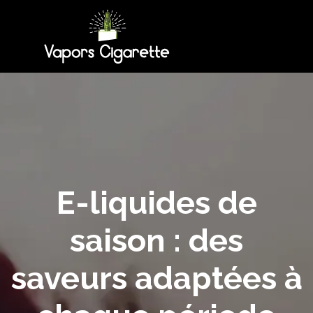
E-liquides de
saison : des
saveurs adaptées à