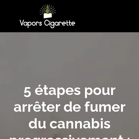
5 étapes pour
arrêter de fumer
du cannabis