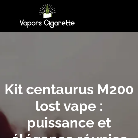
Kit centaurus M200
lost vape :
puissance et