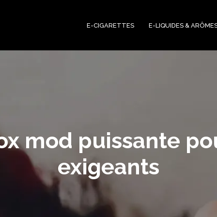
E-CIGARETTES
E-LIQUIDES & ARÔME
box mod puissante po
exigeants