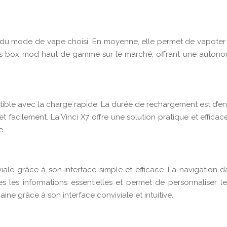
n et du mode de vape choisi. En moyenne, elle permet de vapot
tres box mod haut de gamme sur le marché, offrant une auton
ble avec la charge rapide. La durée de rechargement est d’env
 facilement. La Vinci X7 offre une solution pratique et efficac
e.
iviale grâce à son interface simple et efficace. La navigation 
 les informations essentielles et permet de personnaliser les
ine grâce à son interface conviviale et intuitive.