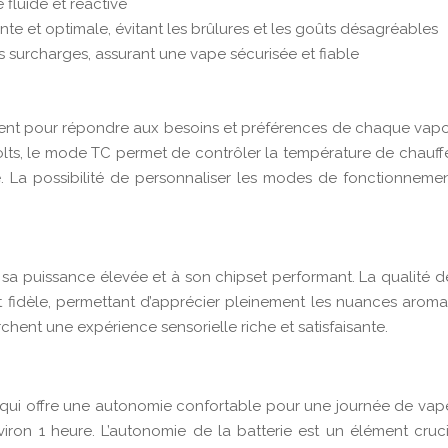
fluide et réactive
e et optimale, évitant les brûlures et les goûts désagréables
les surcharges, assurant une vape sécurisée et fiable
ment pour répondre aux besoins et préférences de chaque vapo
volts, le mode TC permet de contrôler la température de chauff
a possibilité de personnaliser les modes de fonctionnement 
 sa puissance élevée et à son chipset performant. La qualité 
 fidèle, permettant d’apprécier pleinement les nuances aroma
hent une expérience sensorielle riche et satisfaisante.
h qui offre une autonomie confortable pour une journée de vap
ron 1 heure. L’autonomie de la batterie est un élément cruci