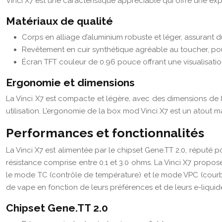
Vinci X7 est une caractéristique appréciable qui offre une expér
Matériaux de qualité
Corps en alliage d’aluminium robuste et léger, assurant d
Revêtement en cuir synthétique agréable au toucher, po
Écran TFT couleur de 0.96 pouce offrant une visualisatio
Ergonomie et dimensions
La Vinci X7 est compacte et légère, avec des dimensions de 
utilisation. L’ergonomie de la box mod Vinci X7 est un atout 
Performances et fonctionnalités
La Vinci X7 est alimentée par le chipset Gene.TT 2.0, réputé 
résistance comprise entre 0.1 et 3.0 ohms. La Vinci X7 prop
le mode TC (contrôle de température) et le mode VPC (courb
de vape en fonction de leurs préférences et de leurs e-liquid
Chipset Gene.TT 2.0