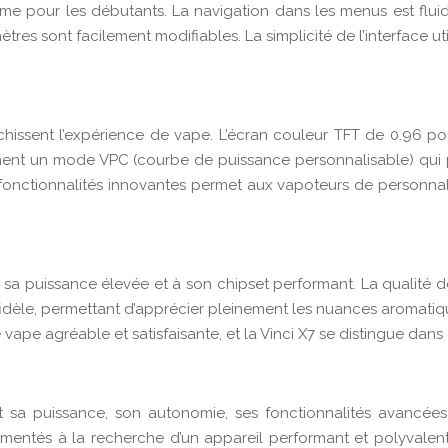
, même pour les débutants. La navigation dans les menus est flu
tres sont facilement modifiables. La simplicité de l’interface u
chissent l’expérience de vape. L’écran couleur TFT de 0.96 pou
ement un mode VPC (courbe de puissance personnalisable) qui 
 fonctionnalités innovantes permet aux vapoteurs de personnal
 sa puissance élevée et à son chipset performant. La qualité
idèle, permettant d’apprécier pleinement les nuances aromatique
ape agréable et satisfaisante, et la Vinci X7 se distingue dan
 sa puissance, son autonomie, ses fonctionnalités avancées
entés à la recherche d’un appareil performant et polyvalent.