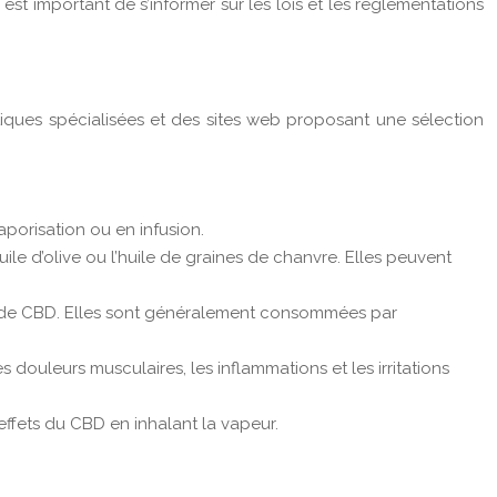
st important de s’informer sur les lois et les réglementations
ques spécialisées et des sites web proposant une sélection
orisation ou en infusion.
ile d’olive ou l’huile de graines de chanvre. Elles peuvent
ée de CBD. Elles sont généralement consommées par
douleurs musculaires, les inflammations et les irritations
 effets du CBD en inhalant la vapeur.