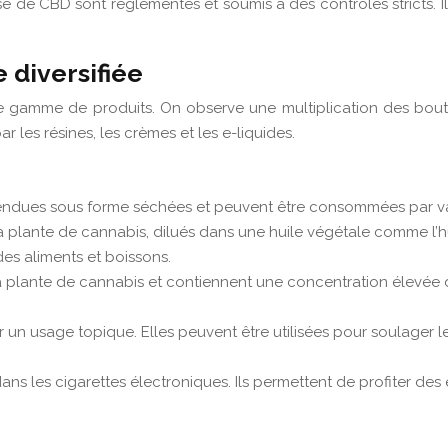
 de CBD sont réglementés et soumis à des contrôles stricts. Il e
 diversifiée
gamme de produits. On observe une multiplication des bouti
r les résines, les crèmes et les e-liquides.
endues sous forme séchées et peuvent être consommées par vap
la plante de cannabis, dilués dans une huile végétale comme l’hu
s aliments et boissons.
e la plante de cannabis et contiennent une concentration élev
n usage topique. Elles peuvent être utilisées pour soulager les 
dans les cigarettes électroniques. Ils permettent de profiter des