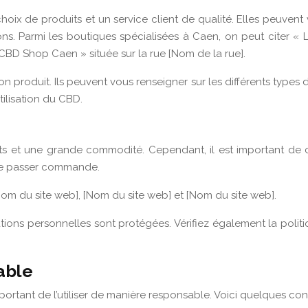
ix de produits et un service client de qualité. Elles peuvent v
ns. Parmi les boutiques spécialisées à Caen, on peut citer « 
 CBD Shop Caen » située sur la rue [Nom de la rue].
 produit. Ils peuvent vous renseigner sur les différents types de p
tilisation du CBD.
 et une grande commodité. Cependant, il est important de choi
t de passer commande.
Nom du site web], [Nom du site web] et [Nom du site web].
ions personnelles sont protégées. Vérifiez également la politi
able
rtant de l’utiliser de manière responsable. Voici quelques con