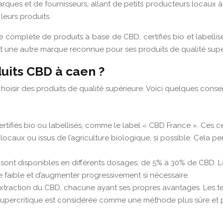
es et de fournisseurs, allant de petits producteurs locaux à de
leurs produits.
plète de produits à base de CBD, certifiés bio et labellisés.
 une autre marque reconnue pour ses produits de qualité supér
uits CBD à caen ?
choisir des produits de qualité supérieure. Voici quelques consei
 certifiés bio ou labellisés, comme le label « CBD France ». Ces ce
locaux ou issus de l’agriculture biologique, si possible. Cela p
 sont disponibles en différents dosages, de 5% à 30% de CBD.
 faible et d’augmenter progressivement si nécessaire.
 d’extraction du CBD, chacune ayant ses propres avantages. Les t
O2 supercritique est considérée comme une méthode plus sûre et pl