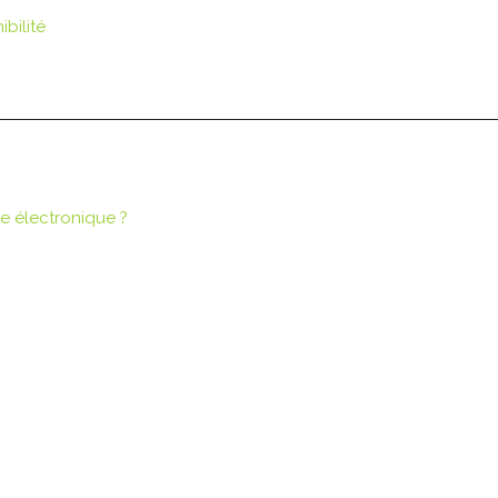
bilité
te électronique ?