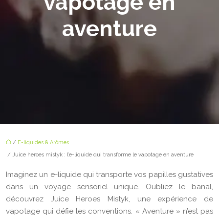
vapotage en
aventure
/
E-liquides & Arômes
/ Juice heroes mistyk : l’e-liquide qui transforme le vapotage en aventure
Imaginez un e-liquide qui transporte vos papilles gustatives
dans un voyage sensoriel unique. Oubliez le banal,
découvrez Juice Heroes Mistyk, une expérience de
vapotage qui défie les conventions. « Aventure » n’est pas