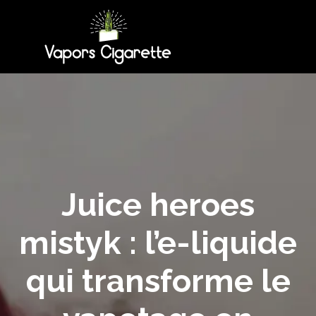
Juice heroes
mistyk : l’e-liquide
qui transforme le