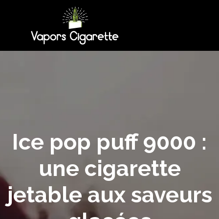
Ice pop puff 9000 :
une cigarette
jetable aux saveurs