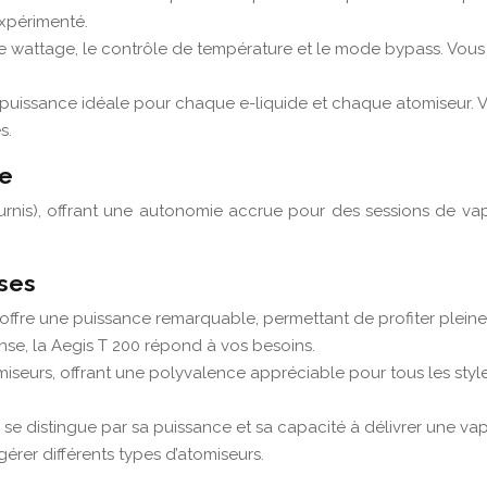
xpérimenté.
 wattage, le contrôle de température et le mode bypass. Vous 
puissance idéale pour chaque e-liquide et chaque atomiseur. Vo
s.
le
rnis), offrant une autonomie accrue pour des sessions de vape
nses
offre une puissance remarquable, permettant de profiter pleine
nse, la Aegis T 200 répond à vos besoins.
seurs, offrant une polyvalence appréciable pour tous les styles
e distingue par sa puissance et sa capacité à délivrer une va
gérer différents types d’atomiseurs.