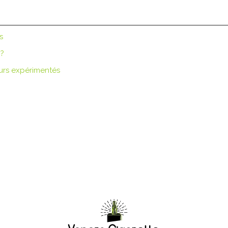
s
 ?
urs expérimentés