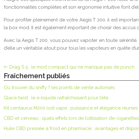
fonctionnalités complètes et son ergonomie intuitive font d’e
Pour profiter pleinement de votre Aegis T 200, il est importa
la box mod. Il est également important de choisir des accus de 
Avec la Aegis T 200, vous pouvez vapoter en toute sérénité, 
d’elle un véritable atout pour tous les vapoteurs en quête d’
Drag S 5 : le mod compact qui ne manque pas de punch
Fraîchement publiés
Où trouver du sniffy ? les points de vente autorisés
Glace twist : le e-liquide rafraîchissant pour l’été
Kit centaurus M200 lost vape : puissance et élégance réunies
CBD et cerveau : quels effets lors de l’utilisation d’e-cigarettes
Huile CBD pressée à froid en pharmacie : avantages et disponi