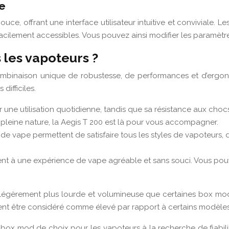
ve
e, offrant une interface utilisateur intuitive et conviviale. Le
acilement accessibles. Vous pouvez ainsi modifier les paramètre
 les vapoteurs ?
binaison unique de robustesse, de performances et d’ergono
difficiles.
 utilisation quotidienne, tandis que sa résistance aux chocs et
n pleine nature, la Aegis T 200 est là pour vous accompagner.
 vape permettent de satisfaire tous les styles de vapoteurs, d
buent à une expérience de vape agréable et sans souci. Vous pou
 légèrement plus lourde et volumineuse que certaines box mod 
ent être considéré comme élevé par rapport à certains modèles
box mod de choix pour les vapoteurs à la recherche de fiabili