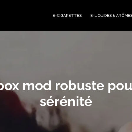
E-CIGARETTES
E-LIQUIDES & ARÔME
 box mod robuste pou
sérénité