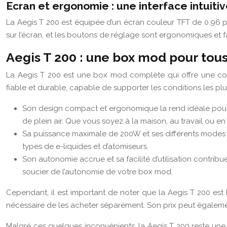
Ecran et ergonomie : une interface intuiti
La Aegis T 200 est équipée d’un écran couleur TFT de 0.96 pouc
sur l’écran, et les boutons de réglage sont ergonomiques et f
Aegis T 200 : une box mod pour tous
La Aegis T 200 est une box mod complète qui offre une com
fiable et durable, capable de supporter les conditions les plus 
Son design compact et ergonomique la rend idéale pour une
de plein air. Que vous soyez à la maison, au travail ou e
Sa puissance maximale de 200W et ses différents modes de
types de e-liquides et d’atomiseurs.
Son autonomie accrue et sa facilité d’utilisation contri
soucier de l’autonomie de votre box mod.
Cependant, il est important de noter que la Aegis T 200 est
nécessaire de les acheter séparément. Son prix peut égalem
Malgré ces quelques inconvénients, la Aegis T 200 reste une 